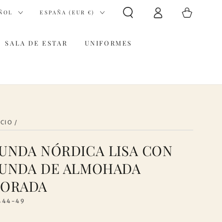
Iniciar
País/región
Carrito
ÑOL
ESPAÑA (EUR €)
sesión
SALA DE ESTAR
UNIFORMES
ICIO
/
UNDA NÓRDICA LISA CON
UNDA DE ALMOHADA
ORADA
444-49
ir