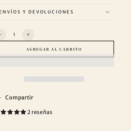
ENVÍOS Y DEVOLUCIONES
ntidad
Reducir
Aumentar
cantidad
cantidad
AGREGAR AL CARRITO
para
para
FUNDA
FUNDA
NÓRDICA
NÓRDICA
LISA
LISA
CON
CON
FUNDA
FUNDA
DE
DE
Compartir
ALMOHADA
ALMOHADA
DORADA
DORADA
2 reseñas