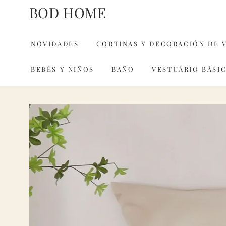
IR AL
BOD HOME
CONTENIDO
NOVIDADES
CORTINAS Y DECORACIÓN DE 
BEBÉS Y NIÑOS
BAÑO
VESTUÁRIO BÁSI
IR A LA INFORMACIÓN
DEL PRODUCTO
Abri