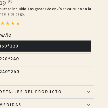
19
ecio
,99
gular
puesto incluido. Los
gastos de envío
se calculan en la
ntalla de pago.
AMAÑO
160*220
220*240
240*260
DETALLES DEL PRODUCTO
MEDIDAS