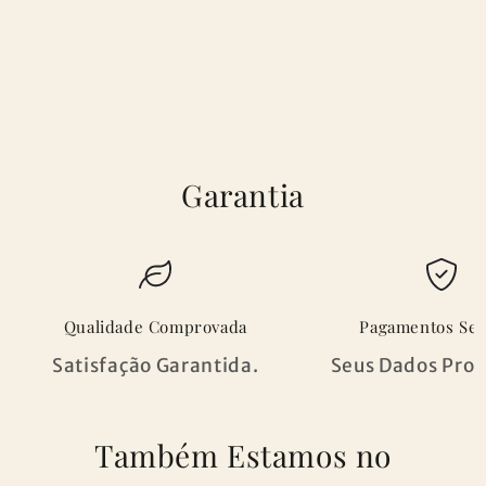
cama
cama
90/100
90/100
Garantia
Qualidade Comprovada
Pagamentos Se
Satisfação Garantida.
Seus Dados Prot
Também Estamos no