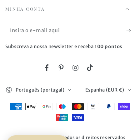
MINHA CONTA
Insira
o
Subscreva a nossa newsletter e receba
100 pontos
e-
mail
aqui
Facebook
Pinterest
Instagram
TikTok
Idioma
País/região
Português (portugal)
Espanha (EUR €)
Métodos
de
Pagamento
© 2026,
BOD HOME
. Todos os direitos reservados